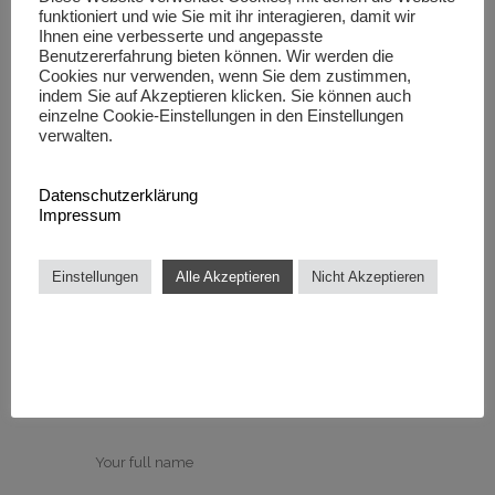
Liliana_B
funktioniert und wie Sie mit ihr interagieren, damit wir
Posted at 07:14h, 13 Juli
Ihnen eine verbesserte und angepasste
Benutzererfahrung bieten können. Wir werden die
Real superb information can be
Cookies nur verwenden, wenn Sie dem zustimmen,
found on website.
Leadership
indem Sie auf Akzeptieren klicken. Sie können auch
einzelne Cookie-Einstellungen in den Einstellungen
verwalten.
Datenschutzerklärung
Impressum
Post A Comment
Einstellungen
Alle Akzeptieren
Nicht Akzeptieren