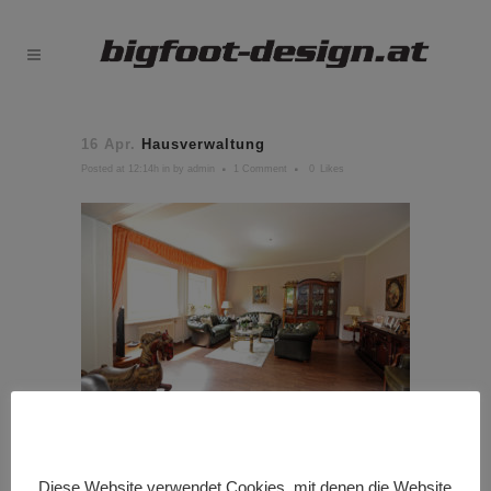
16 Apr.
Hausverwaltung
Posted at 12:14h
in
by
admin
1 Comment
0
Likes
Diese Website verwendet Cookies, mit denen die Website