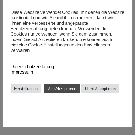
Diese Website verwendet Cookies, mit denen die Website
funktioniert und wie Sie mit ihr interagieren, damit wir
Ihnen eine verbesserte und angepasste
Benutzererfahrung bieten können. Wir werden die
Cookies nur verwenden, wenn Sie dem zustimmen,
indem Sie auf Akzeptieren klicken. Sie können auch
einzelne Cookie-Einstellungen in den Einstellungen
verwalten.
Uns
Datenschutzerklärung
Herzlichen Glückwunsch an
– k
Impressum
alle Projektgruppen
Re
1. Juni 2023
Einstellungen
Alle Akzeptieren
Nicht Akzeptieren
17.
MEHR...