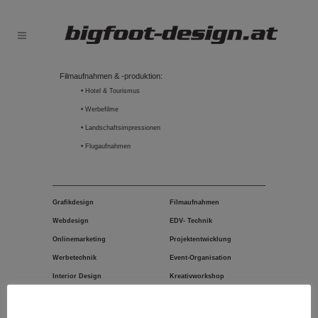
Filmaufnahmen & -produktion:
• Hotel & Tourismus
• Werbefilme
• Landschaftsimpressionen
• Flugaufnahmen
Grafikdesign
Filmaufnahmen
Webdesign
EDV- Technik
Onlinemarketing
Projektentwicklung
Werbetechnik
Event-Organisation
Interior Design
Kreativworkshop
Fotografie