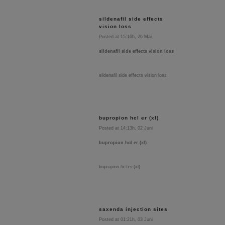
sildenafil side effects
vision loss
Posted at 15:16h, 26 Mai
sildenafil side effects vision loss
sildenafil side effects vision loss
bupropion hcl er (xl)
Posted at 14:13h, 02 Juni
bupropion hcl er (xl)
bupropion hcl er (xl)
saxenda injection sites
Posted at 01:21h, 03 Juni