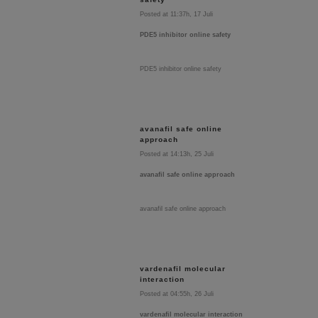
Posted at 11:37h, 17 Juli
PDE5 inhibitor online safety
PDE5 inhibitor online safety
avanafil safe online
approach
Posted at 14:13h, 25 Juli
avanafil safe online approach
avanafil safe online approach
vardenafil molecular
interaction
Posted at 04:55h, 26 Juli
vardenafil molecular interaction