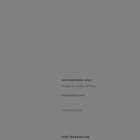
ivermectina oral
Posted at 19:04h, 26 März
ivermectina oral
ivermectina oral
oral finasteride