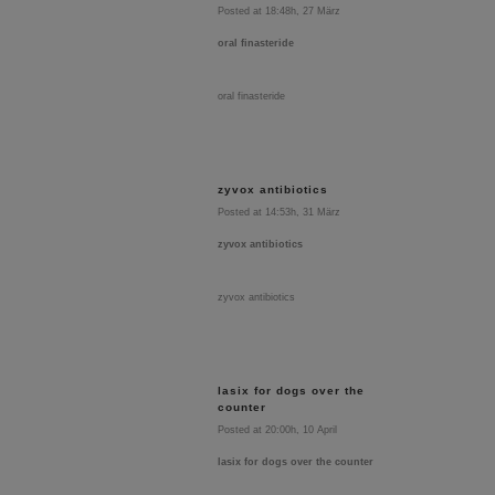
Posted at 18:48h, 27 März
oral finasteride
oral finasteride
zyvox antibiotics
Posted at 14:53h, 31 März
zyvox antibiotics
zyvox antibiotics
lasix for dogs over the
counter
Posted at 20:00h, 10 April
lasix for dogs over the counter