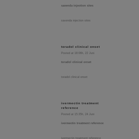
saxenda injection sites
saxenda injection sites
toradol clinical onset
Posted at 18:06h, 22 Juni
toradol clinical onset
toradol clinical onset
ivermectin treatment
reference
Posted at 15:35h, 24 Juni
ivermectin treatment reference
ivermectin treatment reference