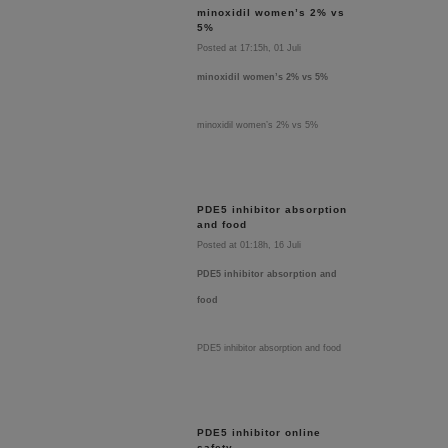
minoxidil women’s 2% vs
5%
Posted at 17:15h, 01 Juli
minoxidil women’s 2% vs 5%
minoxidil women’s 2% vs 5%
PDE5 inhibitor absorption
and food
Posted at 01:18h, 16 Juli
PDE5 inhibitor absorption and
food
PDE5 inhibitor absorption and food
PDE5 inhibitor online
safety