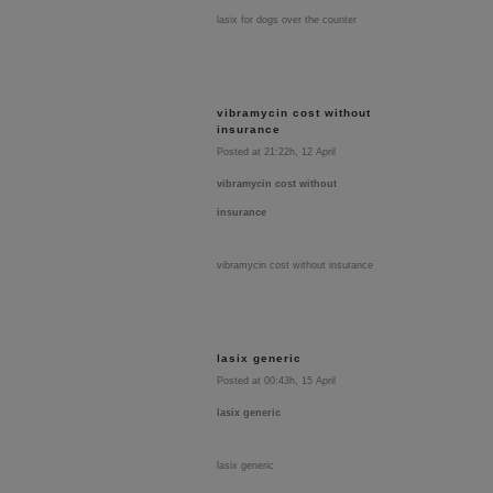
lasix for dogs over the counter
vibramycin cost without
insurance
Posted at 21:22h, 12 April
vibramycin cost without
insurance
vibramycin cost without insurance
lasix generic
Posted at 00:43h, 15 April
lasix generic
lasix generic