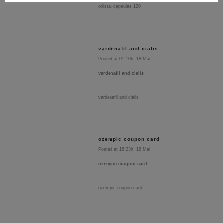
orlistat capsulas 120
vardenafil and cialis
Posted at 01:10h, 18 Mai
vardenafil and cialis
vardenafil and cialis
ozempic coupon card
Posted at 16:23h, 18 Mai
ozempic coupon card
ozempic coupon card