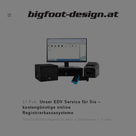
17 Feb.
Unser EDV Service für Sie –
kostengünstige online
Registrierkassasysteme
Posted at 09:20h
in
Allgemein
by
admin
30 Comments
3
Likes