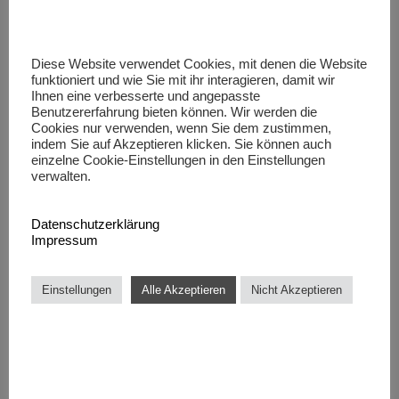
stendra price canada
Diese Website verwendet Cookies, mit denen die Website
funktioniert und wie Sie mit ihr interagieren, damit wir
Ihnen eine verbesserte und angepasste
semaglutida 3 mg dosis
Benutzererfahrung bieten können. Wir werden die
para bajar de peso
Cookies nur verwenden, wenn Sie dem zustimmen,
Posted at 04:46h, 15 Mai
indem Sie auf Akzeptieren klicken. Sie können auch
einzelne Cookie-Einstellungen in den Einstellungen
semaglutida 3 mg dosis para
verwalten.
bajar de peso
Datenschutzerklärung
semaglutida 3 mg dosis para bajar
Impressum
de peso
Einstellungen
Alle Akzeptieren
Nicht Akzeptieren
orlistat capsulas 120
Posted at 11:00h, 15 Mai
orlistat capsulas 120