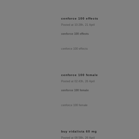
cenforce 100 effects
Posted at 10:28h, 21 April
cenforce 100 effects
cenforce 100 effects
cenforce 100 female
Posted at 02:43h, 26 April
cenforce 100 female
cenforce 100 female
buy vidalista 60 mg
Posted at 08:58h, 26 April