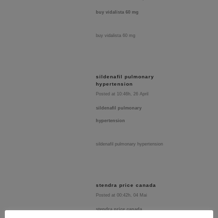
buy vidalista 60 mg
buy vidalista 60 mg
sildenafil pulmonary
hypertension
Posted at 10:46h, 26 April
sildenafil pulmonary
hypertension
sildenafil pulmonary hypertension
stendra price canada
Posted at 00:42h, 04 Mai
stendra price canada