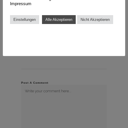
Impressum
bottle up, you need specific seo
shopify tips to outrank competitors.
From optimizing artefact
Einstellungen
Alle Akzeptieren
Nicht Akzeptieren
descriptions to cleaning up spot
architecture, a smart procedure gets
your products seen. Content to
control search engines?
Post A Comment