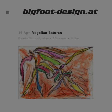
16 Apr.
Vogelkarikaturen
Posted at 16:11h
in
by
admin
2 Comments
0
Likes