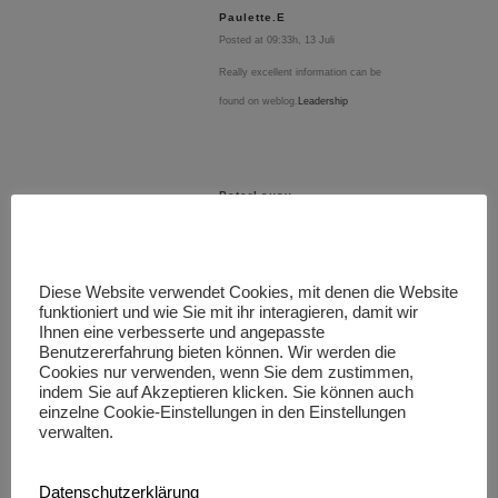
Paulette.E
Posted at 09:33h, 13 Juli
Really excellent information can be
found on weblog.
Leadership
PeterLausy
Posted at 18:50h, 18 Mai
Miss to assistance your inventory’s
visibility? Mastering shopify seo or
Diese Website verwendet Cookies, mit denen die Website
[url=https://www.linkedin.com/pulse/shopify-
funktioniert und wie Sie mit ihr interagieren, damit wir
Ihnen eine verbesserte und angepasste
seo-brands-cant-scale-paid-ads-
Benutzererfahrung bieten können. Wir werden die
cases-dmitri-bezdetny-enfuf/
Cookies nur verwenden, wenn Sie dem zustimmen,
indem Sie auf Akzeptieren klicken. Sie können auch
]shopify seo company[/url] is the
einzelne Cookie-Einstellungen in den Einstellungen
guide to unlocking native above
verwalten.
without hot toe your ad budget.
While the platform is large out of the
Datenschutzerklärung