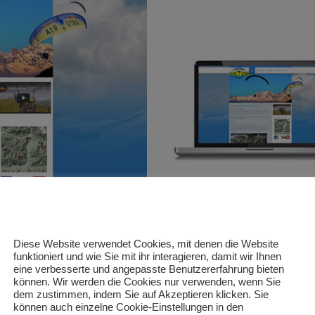
Die Webseite wird Responsive 
Diese Website verwendet Cookies, mit denen die Website
Bildschirmgrößen und auch auf
funktioniert und wie Sie mit ihr interagieren, damit wir Ihnen
eine verbesserte und angepasste Benutzererfahrung bieten
Installation eines Respo
können. Wir werden die Cookies nur verwenden, wenn Sie
A
npassen der des Desig
dem zustimmen, indem Sie auf Akzeptieren klicken. Sie
können auch einzelne Cookie-Einstellungen in den
Themes um das Design der W