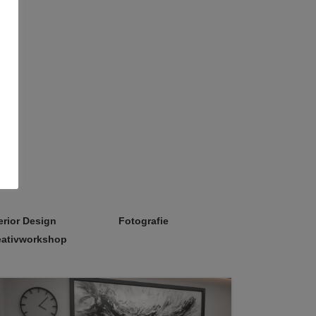
erior Design
Fotografie
eativworkshop