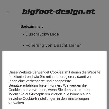
Badezimmer:
• Duschrückwände
• Folierung von Duschkabinen
• Badezimmerwänden
• Böden
• Türen
Diese Website verwendet Cookies, mit denen die Website
funktioniert und wie Sie mit ihr interagieren, damit wir
Ingo Breitfuß bigfoot-design.at |Gewerbepark
Ihnen eine verbesserte und angepasste
Harham 25 | A-5760 Saalfelden T: + 43 6582 207 86
Benutzererfahrung bieten können. Wir werden die
Cookies nur verwenden, wenn Sie dem zustimmen,
office@bigfoot-design.at
|
Impressum
|
datenschutz
indem Sie auf Akzeptieren klicken. Sie können auch
einzelne Cookie-Einstellungen in den Einstellungen
verwalten.