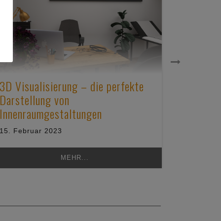
3D Visualisierung – die perfekte
Carport
Darstellung von
Unterel
Innenraumgestaltungen
Carport
15. Februar 2023
25. Janua
MEHR...