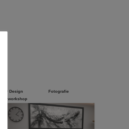
erior Design
Fotografie
eativworkshop