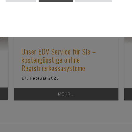
Unser EDV Service für Sie –
kostengünstige online
Registrierkassasysteme
17. Februar 2023
MEHR...