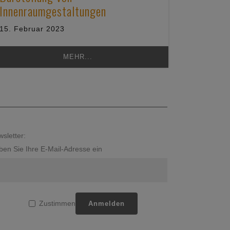
Innenraumgestaltungen
Carport
15. Februar 2023
25. Janua
MEHR...
sletter:
en Sie Ihre E-Mail-Adresse ein
Zustimmen