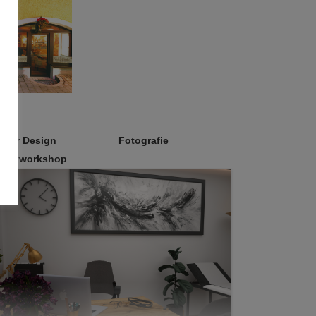
erior Design
Fotografie
eativworkshop