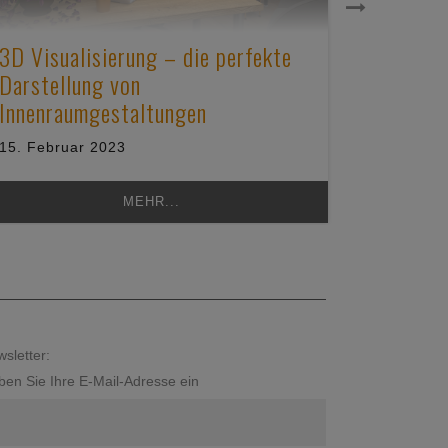
3D Visualisierung – die perfekte
Carport
Darstellung von
Unterel
Innenraumgestaltungen
Carport
15. Februar 2023
25. Janua
MEHR...
sletter:
en Sie Ihre E-Mail-Adresse ein