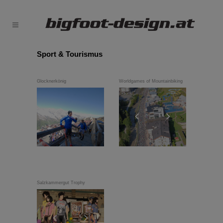
Sport & Tourismus
Glocknerkönig
Worldgames of Mountainbiking
Salzkammergut Trophy