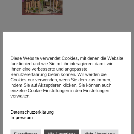
Grafikdesign
Filmaufnahmen
Webdesign
EDV- Technik
Diese Website verwendet Cookies, mit denen die Website
Onlinemarketing
Projektentwicklung
funktioniert und wie Sie mit ihr interagieren, damit wir
Werbetechnik
Event-Organisation
Ihnen eine verbesserte und angepasste
Benutzererfahrung bieten können. Wir werden die
Interior Design
Kreativworkshop
Cookies nur verwenden, wenn Sie dem zustimmen,
Fotografie
indem Sie auf Akzeptieren klicken. Sie können auch
einzelne Cookie-Einstellungen in den Einstellungen
verwalten.
Datenschutzerklärung
Impressum