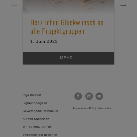
Uns
Herzlichen Glückwunsch an
– k
alle Projektgruppen
Re
1. Juni 2023
17.
MEHR...
Ingo Breitfuß
Bigfoot-design.at
Impressum/AGB
|
Datenschutz
Gewerbepark Harham 25
A-5760 Saalfelden
T: + 43 6582 207 86
office@bigfoot-design.at