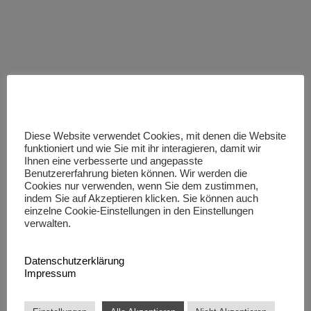
Grafikdesign
Filmaufnahmen
Webdesign
EDV- Technik
Diese Website verwendet Cookies, mit denen die Website
Onlinemarketing
Projektentwicklung
funktioniert und wie Sie mit ihr interagieren, damit wir
Werbetechnik
Event-Organisation
Ihnen eine verbesserte und angepasste
Benutzererfahrung bieten können. Wir werden die
Interior Design
Kreativworkshop
Cookies nur verwenden, wenn Sie dem zustimmen,
Fotografie
indem Sie auf Akzeptieren klicken. Sie können auch
einzelne Cookie-Einstellungen in den Einstellungen
verwalten.
Datenschutzerklärung
Impressum